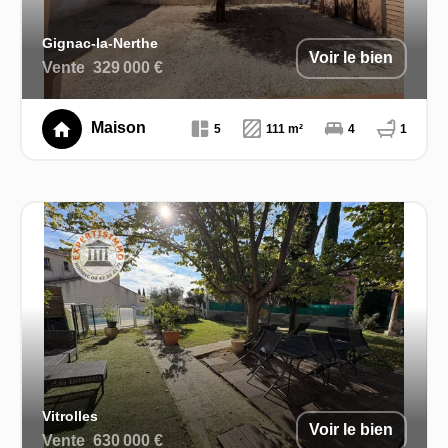
Gignac-la-Nerthe
Voir le bien
Vente
329 000 €
Maison
5
111 m²
4
1
Vitrolles
Voir le bien
Vente
630 000 €