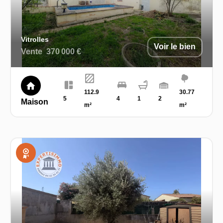
Vitrolles
Voir le bien
Vente
370 000 €
112.9
30.77
5
4
1
2
Maison
m²
m²
Exclusivité