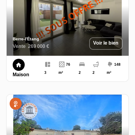
Berre-l'Étang
Voir le bien
Vente
269 000 €
76
148
3
m²
2
2
m²
Maison
Exclusivité