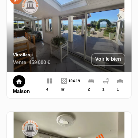
Exclusivité
Vitrolles
Voir le bien
Vente
459 000 €
104.19
4
m²
2
1
1
Maison