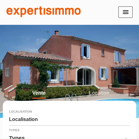
Vente
Location
LOCALISATION
Localisation
TYPES
Types