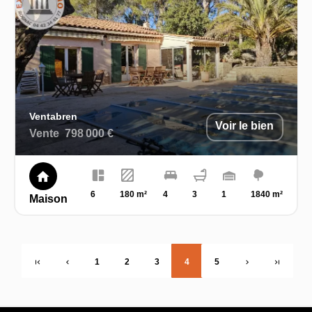
Ventabren
Voir le bien
Vente
798 000 €
6
180 m²
4
3
1
1840 m²
Maison
1
2
3
4
5