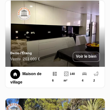
Berre-l'Étang
Voir le bien
Vente
261 000 €
Maison de
140
6
m²
4
2
village