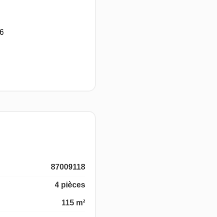
26
87009118
4 pièces
115 m²