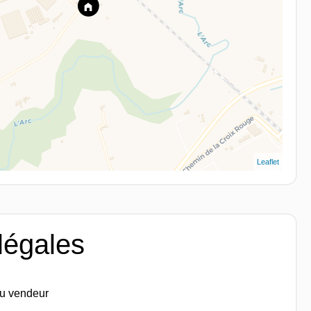
Leaflet
légales
du vendeur