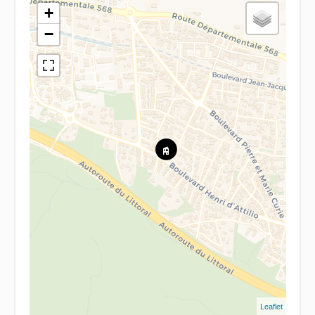
+
−
Leaflet