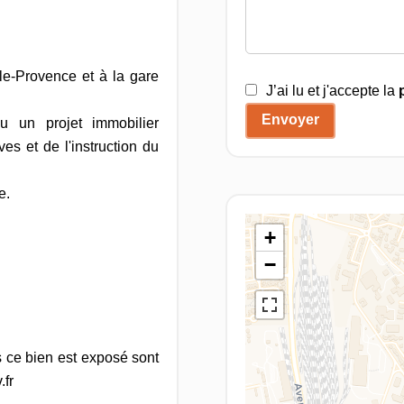
lle-Provence et à la gare
J’ai lu et j'accepte la
Envoyer
u un projet immobilier
es et de l'instruction du
e.
+
−
 ce bien est exposé sont
.fr