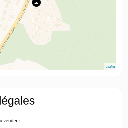
Leaflet
légales
du vendeur