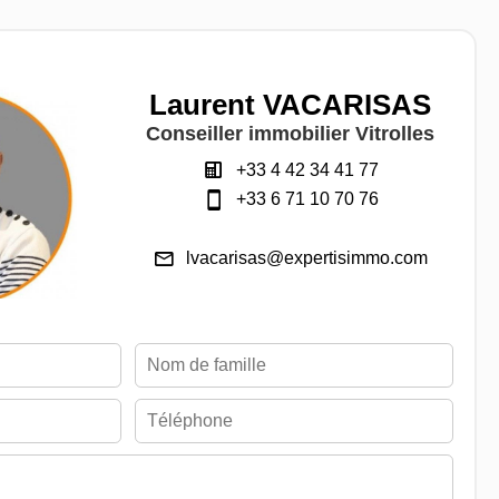
Laurent VACARISAS
Conseiller immobilier Vitrolles
+33 4 42 34 41 77
+33 6 71 10 70 76
lvacarisas@expertisimmo.com