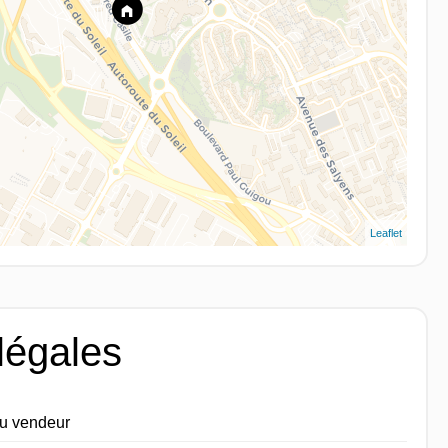
Leaflet
légales
du vendeur