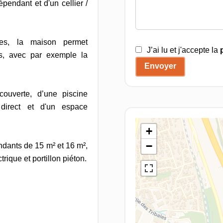
endant et d'un cellier /
bles, la maison permet
J’ai lu et j'accepte la
es, avec par exemple la
Envoyer
 couverte, d’une piscine
direct et d'un espace
+
−
dants de 15 m² et 16 m²,
rique et portillon piéton.