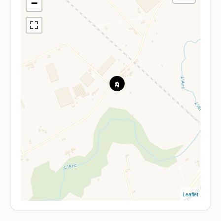
−
Leaflet