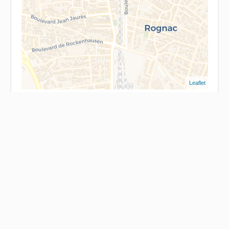
Leaflet
Mentions légales
Honoraires à la charge du vendeur
Montant estimé des dépenses annuelles d'énergie
pour un usage standard : 800€ ~ 1200€