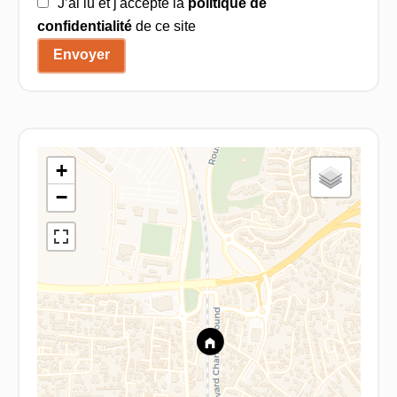
J’ai lu et j'accepte la
politique de
confidentialité
de ce site
Envoyer
+
−