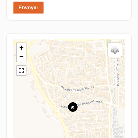
Envoyer
+
−