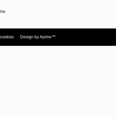
che.
cookies
Design by
Apimo™