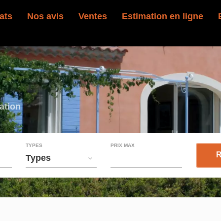
ats
Nos avis
Ventes
Estimation en ligne
ation
TYPES
PRIX MAX
R
Types